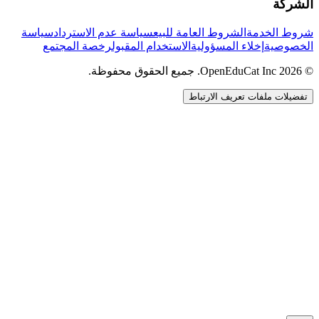
الشركة
شروط الخدمة
الشروط العامة للبيع
سياسة عدم الاسترداد
سياسة
الخصوصية
إخلاء المسؤولية
الاستخدام المقبول
رخصة المجتمع
© 2026 OpenEduCat Inc. جميع الحقوق محفوظة.
تفضيلات ملفات تعريف الارتباط
اتصال سريع
صوت · أخبرنا باحتياجاتك
WhatsApp
راسلنا مباشرة
الدردشة المباشرة
تحدث مع فريقنا