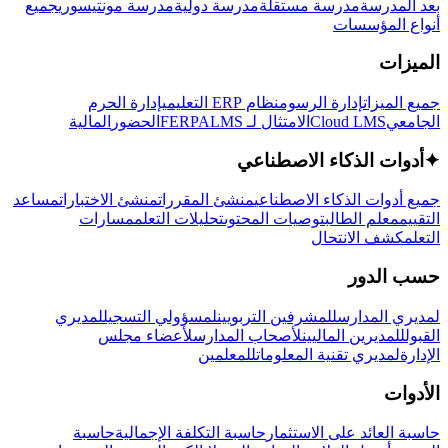
بعد المدرسة
مدرسة مستقلة
مدرسة دولية
مدرسة مونتيسوري
جميع
أنواع المؤسسات
الميزات
جميع الميزات
إدارة الرسوم
نظام ERP التعليمي
إدارة الحرم
الجامعي
Cloud LMS
الامتثال لـ FERPA
LMS
الحضور
المالية
✦
أدوات الذكاء الاصطناعي
جميع أدوات الذكاء الاصطناعي
منشئ المقررات
منشئ الاختبارات
مساعد
التقييم
معلم الطالب
توصيات المحتوى
تحليلات التعلم
مسارات
التعلم
كشف الانتحال
حسب الدور
لمديري المدارس
للمشرفين التربويين
لمسؤولي التسجيل
لمديري
القبول
للمديرين الماليين
لأصحاب المدارس
لأعضاء مجلس
الإدارة
لمديري تقنية المعلومات
للمعلمين
الأدوات
حاسبة العائد على الاستثمار
حاسبة التكلفة الإجمالية
حاسبة