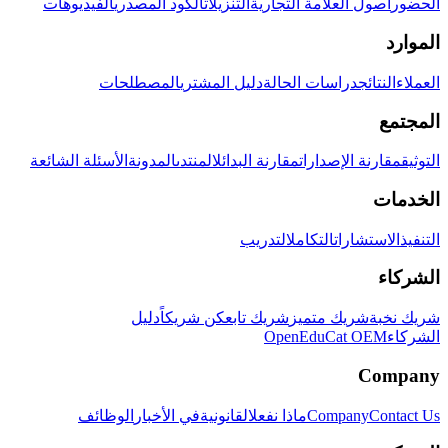
الحضور
أصول العلامة التجارية
التنزيلات
الكود المصدري
الفيديوهات
الموارد
العملاء
النتائج
دراسات الحالة
دليل المشتري
المصطلحات
المجتمع
التوثيق
مقارنة الإصدارات
مقارنة البدائل
المنتدى
المدونة
الأسئلة الشائعة
الخدمات
التنفيذ
الاستشارات
التكامل
التدريب
الشركاء
شريك نخبة
شريك متميز
شريك تابع
كن شريكاً
دليل
الشركاء
OpenEduCat OEM
Company
Contact Us
Company
ماذا نفعل
القانونية
في الأخبار
الوظائف