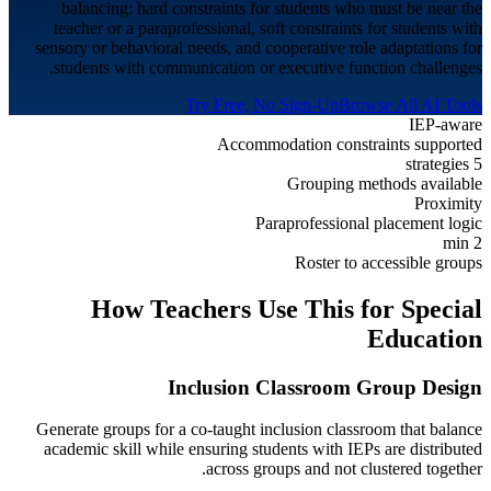
balancing: hard constraints for students who must be near the
teacher or a paraprofessional, soft constraints for students with
sensory or behavioral needs, and cooperative role adaptations for
students with communication or executive function challenges.
Try Free, No Sign-Up
Browse All AI Tools
IEP-aware
Accommodation constraints supported
5 strategies
Grouping methods available
Proximity
Paraprofessional placement logic
2 min
Roster to accessible groups
How Teachers Use This for
Special
Education
Inclusion Classroom Group Design
Generate groups for a co-taught inclusion classroom that balance
academic skill while ensuring students with IEPs are distributed
across groups and not clustered together.