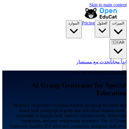
Skip to main content
Pricing
الميزات
الحلول
الموارد
🇸🇦
AR
ابدأ مجاناً
تحدث مع مستشار
AI Tool for
Special Education
AI Group Generator for
Special
Education
Inclusive cooperative learning requires grouping decisions that
honor both pedagogical goals and individual student needs,
proximity to support staff, sensory considerations, behavioral
constraints, and peer relationship dynamics. The AI Group
Generator handles IEP-informed constraints alongside skill-level