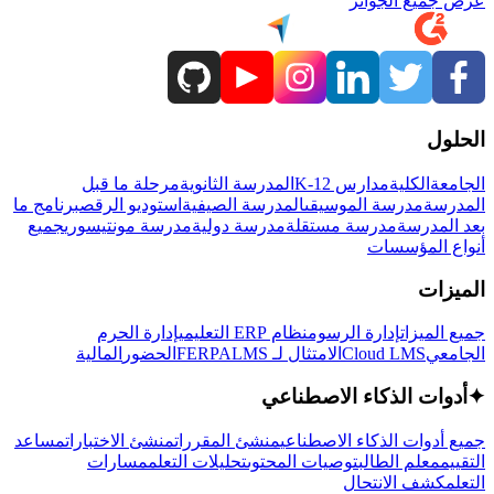
عرض جميع الجوائز
الحلول
الجامعة
الكلية
مدارس K-12
المدرسة الثانوية
مرحلة ما قبل
المدرسة
مدرسة الموسيقى
المدرسة الصيفية
استوديو الرقص
برنامج ما
بعد المدرسة
مدرسة مستقلة
مدرسة دولية
مدرسة مونتيسوري
جميع
أنواع المؤسسات
الميزات
جميع الميزات
إدارة الرسوم
نظام ERP التعليمي
إدارة الحرم
الجامعي
Cloud LMS
الامتثال لـ FERPA
LMS
الحضور
المالية
✦
أدوات الذكاء الاصطناعي
جميع أدوات الذكاء الاصطناعي
منشئ المقررات
منشئ الاختبارات
مساعد
التقييم
معلم الطالب
توصيات المحتوى
تحليلات التعلم
مسارات
التعلم
كشف الانتحال