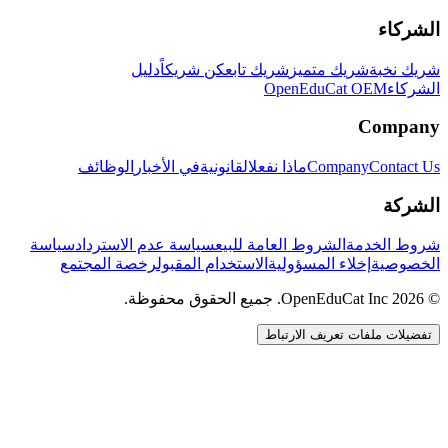
الشركاء
شريك نخبة
شريك متميز
شريك تابع
كن شريكاً
دليل
الشركاء
OpenEduCat OEM
Company
Contact Us
Company
ماذا نفعل
القانونية
في الأخبار
الوظائف
الشركة
شروط الخدمة
الشروط العامة للبيع
سياسة عدم الاسترداد
سياسة
الخصوصية
إخلاء المسؤولية
الاستخدام المقبول
رخصة المجتمع
© 2026 OpenEduCat Inc. جميع الحقوق محفوظة.
تفضيلات ملفات تعريف الارتباط
اتصال سريع
صوت · أخبرنا باحتياجاتك