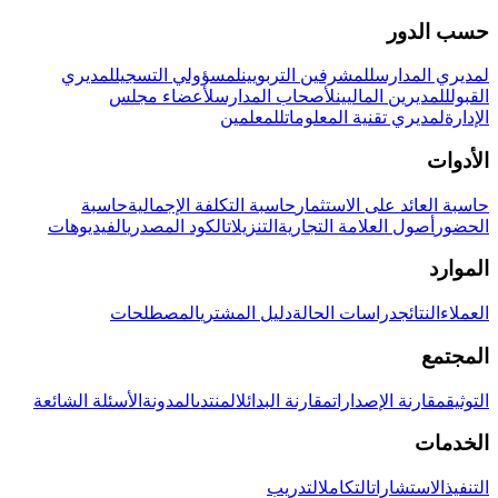
حسب الدور
لمديري المدارس
للمشرفين التربويين
لمسؤولي التسجيل
لمديري
القبول
للمديرين الماليين
لأصحاب المدارس
لأعضاء مجلس
الإدارة
لمديري تقنية المعلومات
للمعلمين
الأدوات
حاسبة العائد على الاستثمار
حاسبة التكلفة الإجمالية
حاسبة
الحضور
أصول العلامة التجارية
التنزيلات
الكود المصدري
الفيديوهات
الموارد
العملاء
النتائج
دراسات الحالة
دليل المشتري
المصطلحات
المجتمع
التوثيق
مقارنة الإصدارات
مقارنة البدائل
المنتدى
المدونة
الأسئلة الشائعة
الخدمات
التنفيذ
الاستشارات
التكامل
التدريب