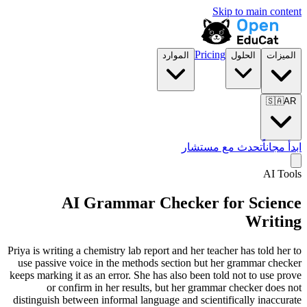
Skip to main content
Pricing
الميزات
الحلول
الموارد
🇸🇦
AR
ابدأ مجاناً
تحدث مع مستشار
AI Tools
AI Grammar Checker for
Science
Writing
Priya is writing a chemistry lab report and her teacher has told her to
use passive voice in the methods section but her grammar checker
keeps marking it as an error. She has also been told not to use prove
or confirm in her results, but her grammar checker does not
distinguish between informal language and scientifically inaccurate