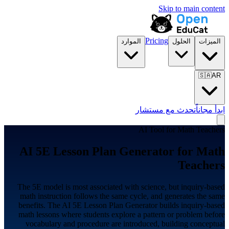
Skip to main content
Pricing
الميزات
الحلول
الموارد
🇸🇦
AR
ابدأ مجاناً
تحدث مع مستشار
AI Tool for
Math Teachers
AI 5E Lesson Plan Generator for
Math
Teachers
The 5E model is most associated with science, but inquiry-based
math instruction follows the same cycle, and generates the same
benefits. The AI 5E Lesson Plan Generator builds inquiry-based
math lessons where students explore a pattern or problem before
vocabulary and procedure are introduced, building conceptual