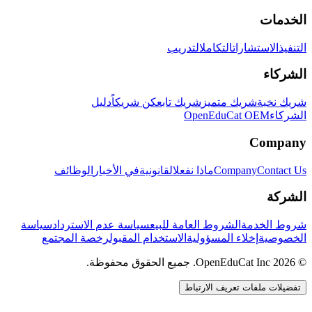
الخدمات
التنفيذ
الاستشارات
التكامل
التدريب
الشركاء
شريك نخبة
شريك متميز
شريك تابع
كن شريكاً
دليل
الشركاء
OpenEduCat OEM
Company
Contact Us
Company
ماذا نفعل
القانونية
في الأخبار
الوظائف
الشركة
شروط الخدمة
الشروط العامة للبيع
سياسة عدم الاسترداد
سياسة
الخصوصية
إخلاء المسؤولية
الاستخدام المقبول
رخصة المجتمع
© 2026 OpenEduCat Inc. جميع الحقوق محفوظة.
تفضيلات ملفات تعريف الارتباط