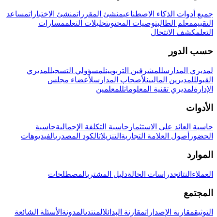
جميع أدوات الذكاء الاصطناعي
منشئ المقررات
منشئ الاختبارات
مساعد
التقييم
معلم الطالب
توصيات المحتوى
تحليلات التعلم
مسارات
التعلم
كشف الانتحال
حسب الدور
لمديري المدارس
للمشرفين التربويين
لمسؤولي التسجيل
لمديري
القبول
للمديرين الماليين
لأصحاب المدارس
لأعضاء مجلس
الإدارة
لمديري تقنية المعلومات
للمعلمين
الأدوات
حاسبة العائد على الاستثمار
حاسبة التكلفة الإجمالية
حاسبة
الحضور
أصول العلامة التجارية
التنزيلات
الكود المصدري
الفيديوهات
الموارد
العملاء
النتائج
دراسات الحالة
دليل المشتري
المصطلحات
المجتمع
التوثيق
مقارنة الإصدارات
مقارنة البدائل
المنتدى
المدونة
الأسئلة الشائعة