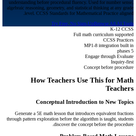
understanding before procedural fluency. Used for number sense,
algebraic reasoning, geometry, and statistical thinking at any grade
level. CCSS Standards for Mathematical Practice aligned.
Try Free, No Sign-Up
Browse All AI Tools
K-12 CCSS
Full math curriculum supported
CCSS Practices
MP1-8 integration built in
5 phases
Engage through Evaluate
Inquiry-first
Concept before procedure
How Teachers Use This for
Math
Teachers
Conceptual Introduction to New Topics
Generate a 5E math lesson that introduces equivalent fractions
through pattern exploration before the algorithm is taught, students
discover the concept before the procedure.