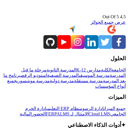
4.5 Out Of 5
عرض جميع الجوائز
الحلول
الجامعة
الكلية
مدارس K-12
المدرسة الثانوية
مرحلة ما قبل
المدرسة
مدرسة الموسيقى
المدرسة الصيفية
استوديو الرقص
برنامج ما
بعد المدرسة
مدرسة مستقلة
مدرسة دولية
مدرسة مونتيسوري
جميع
أنواع المؤسسات
الميزات
جميع الميزات
إدارة الرسوم
نظام ERP التعليمي
إدارة الحرم
الجامعي
Cloud LMS
الامتثال لـ FERPA
LMS
الحضور
المالية
✦
أدوات الذكاء الاصطناعي