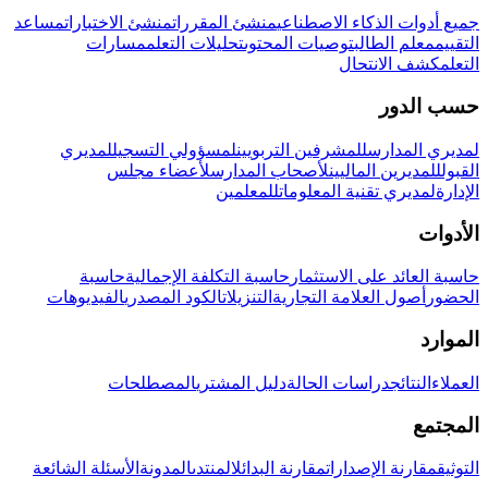
جميع أدوات الذكاء الاصطناعي
منشئ المقررات
منشئ الاختبارات
مساعد
التقييم
معلم الطالب
توصيات المحتوى
تحليلات التعلم
مسارات
التعلم
كشف الانتحال
حسب الدور
لمديري المدارس
للمشرفين التربويين
لمسؤولي التسجيل
لمديري
القبول
للمديرين الماليين
لأصحاب المدارس
لأعضاء مجلس
الإدارة
لمديري تقنية المعلومات
للمعلمين
الأدوات
حاسبة العائد على الاستثمار
حاسبة التكلفة الإجمالية
حاسبة
الحضور
أصول العلامة التجارية
التنزيلات
الكود المصدري
الفيديوهات
الموارد
العملاء
النتائج
دراسات الحالة
دليل المشتري
المصطلحات
المجتمع
التوثيق
مقارنة الإصدارات
مقارنة البدائل
المنتدى
المدونة
الأسئلة الشائعة