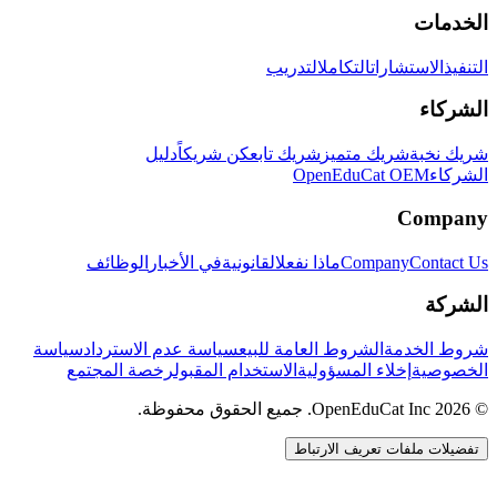
الخدمات
التنفيذ
الاستشارات
التكامل
التدريب
الشركاء
شريك نخبة
شريك متميز
شريك تابع
كن شريكاً
دليل
الشركاء
OpenEduCat OEM
Company
Contact Us
Company
ماذا نفعل
القانونية
في الأخبار
الوظائف
الشركة
شروط الخدمة
الشروط العامة للبيع
سياسة عدم الاسترداد
سياسة
الخصوصية
إخلاء المسؤولية
الاستخدام المقبول
رخصة المجتمع
© 2026 OpenEduCat Inc. جميع الحقوق محفوظة.
تفضيلات ملفات تعريف الارتباط