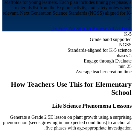
scaffolds for young learners. Each plan includes timing per phase, a
materials list from the Explore activity, and safety notes where
relevant. Next Generation Science Standards (NGSS) aligned for K-
5.
Try Free, No Sign-Up
Browse All AI Tools
K-5
Grade band supported
NGSS
Standards-aligned for K-5 science
5 phases
Engage through Evaluate
25 min
Average teacher creation time
How Teachers Use This for
Elementary
School
Life Science Phenomena Lessons
Generate a Grade 2 5E lesson on plant growth using a surprising
phenomenon (seeds growing in unexpected conditions) to anchor all
five phases with age-appropriate investigation.