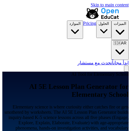
Skip to main content
Pricing
الميزات
الحلول
الموارد
🇸🇦
AR
ابدأ مجاناً
تحدث مع مستشار
AI Tool for
Elementary School
AI 5E Lesson Plan Generator for
Elementary School
Elementary science is where curiosity either catches fire or gets
smothered by worksheets. The AI 5E Lesson Plan Generator builds
inquiry-based K-5 science lessons across all five phases (Engage,
Explore, Explain, Elaborate, Evaluate) with age-appropriate
phenomena, hands-on investigation activities, and vocabulary