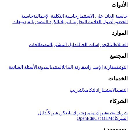
الأدوات
حاسبة العائد على الاستثمار
حاسبة التكلفة الإجمالية
حاسبة
الحضور
أصول العلامة التجارية
التنزيلات
الكود المصدري
الفيديوهات
الموارد
العملاء
النتائج
دراسات الحالة
دليل المشتري
المصطلحات
المجتمع
التوثيق
مقارنة الإصدارات
مقارنة البدائل
المنتدى
المدونة
الأسئلة الشائعة
الخدمات
التنفيذ
الاستشارات
التكامل
التدريب
الشركاء
شريك نخبة
شريك متميز
شريك تابع
كن شريكاً
دليل
الشركاء
OpenEduCat OEM
Company