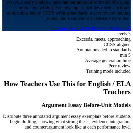
essays, literary analysis, personal narratives, informational writing,
or creative writing. Each exemplar includes rubric-anchored
annotations tied to CCSS writing standards, a peer review training
mode, and a student self-assessment protocol.
Try Free, No Sign-Up
Browse All AI Tools
3 levels
Exceeds, meets, approaching
CCSS-aligned
Annotations tied to standards
5 min
Average generation time
Peer review
Training mode included
How Teachers Use This for
English / ELA
Teachers
Argument Essay Before-Unit Models
Distribute three annotated argument essay exemplars before students
begin drafting, showing what strong thesis, evidence integration,
and counterargument look like at each performance level.