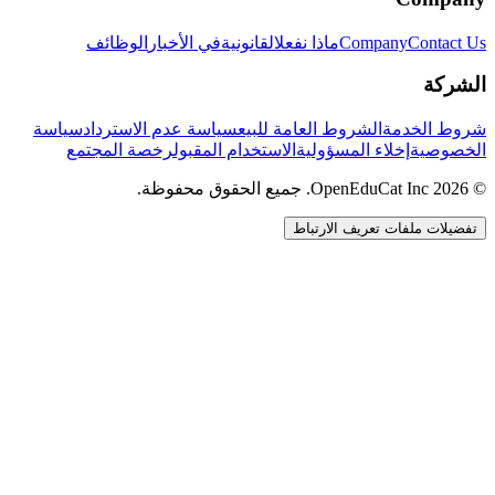
Contact Us
Company
ماذا نفعل
القانونية
في الأخبار
الوظائف
الشركة
شروط الخدمة
الشروط العامة للبيع
سياسة عدم الاسترداد
سياسة
الخصوصية
إخلاء المسؤولية
الاستخدام المقبول
رخصة المجتمع
© 2026 OpenEduCat Inc. جميع الحقوق محفوظة.
تفضيلات ملفات تعريف الارتباط
اتصال سريع
صوت · أخبرنا باحتياجاتك
WhatsApp
راسلنا مباشرة