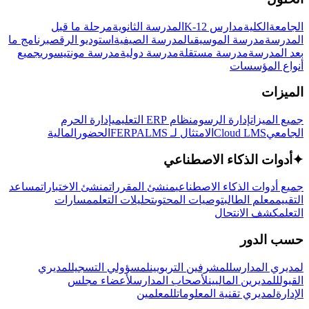
الجامعة
الكلية
مدارس K-12
المدرسة الثانوية
مرحلة ما قبل
المدرسة
مدرسة الموسيقى
المدرسة الصيفية
استوديو الرقص
برنامج ما
بعد المدرسة
مدرسة مستقلة
مدرسة دولية
مدرسة مونتيسوري
جميع
أنواع المؤسسات
الميزات
جميع الميزات
إدارة الرسوم
نظام ERP التعليمي
إدارة الحرم
الجامعي
Cloud LMS
الامتثال لـ FERPA
LMS
الحضور
المالية
✦
أدوات الذكاء الاصطناعي
جميع أدوات الذكاء الاصطناعي
منشئ المقررات
منشئ الاختبارات
مساعد
التقييم
معلم الطالب
توصيات المحتوى
تحليلات التعلم
مسارات
التعلم
كشف الانتحال
حسب الدور
لمديري المدارس
للمشرفين التربويين
لمسؤولي التسجيل
لمديري
القبول
للمديرين الماليين
لأصحاب المدارس
لأعضاء مجلس
الإدارة
لمديري تقنية المعلومات
للمعلمين