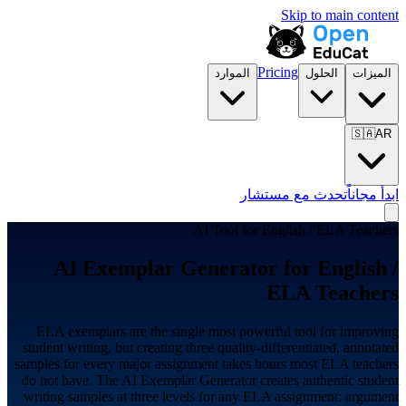
Skip to main content
Pricing
الميزات
الحلول
الموارد
🇸🇦
AR
ابدأ مجاناً
تحدث مع مستشار
AI Tool for
English / ELA Teachers
AI Exemplar Generator for
English /
ELA Teachers
ELA exemplars are the single most powerful tool for improving
student writing, but creating three quality-differentiated, annotated
samples for every major assignment takes hours most ELA teachers
do not have. The AI Exemplar Generator creates authentic student
writing samples at three levels for any ELA assignment: argument