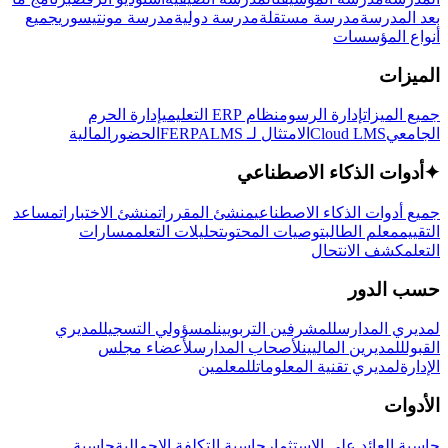
بعد المدرسة
مدرسة مستقلة
مدرسة دولية
مدرسة مونتيسوري
جميع
أنواع المؤسسات
الميزات
جميع الميزات
إدارة الرسوم
نظام ERP التعليمي
إدارة الحرم
الجامعي
Cloud LMS
الامتثال لـ FERPA
LMS
الحضور
المالية
✦
أدوات الذكاء الاصطناعي
جميع أدوات الذكاء الاصطناعي
منشئ المقررات
منشئ الاختبارات
مساعد
التقييم
معلم الطالب
توصيات المحتوى
تحليلات التعلم
مسارات
التعلم
كشف الانتحال
حسب الدور
لمديري المدارس
للمشرفين التربويين
لمسؤولي التسجيل
لمديري
القبول
للمديرين الماليين
لأصحاب المدارس
لأعضاء مجلس
الإدارة
لمديري تقنية المعلومات
للمعلمين
الأدوات
حاسبة العائد على الاستثمار
حاسبة التكلفة الإجمالية
حاسبة