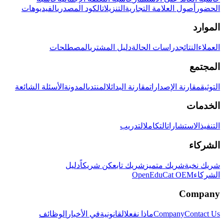
الحضور
أصول العلامة التجارية
التنزيلات
الكود المصدري
الفيديوهات
الموارد
العملاء
النتائج
دراسات الحالة
دليل المشتري
المصطلحات
المجتمع
التوثيق
مقارنة الإصدارات
مقارنة البدائل
المنتدى
المدونة
الأسئلة الشائعة
الخدمات
التنفيذ
الاستشارات
التكامل
التدريب
الشركاء
شريك نخبة
شريك متميز
شريك تابع
كن شريكاً
دليل
الشركاء
OpenEduCat OEM
Company
Contact Us
Company
ماذا نفعل
القانونية
في الأخبار
الوظائف