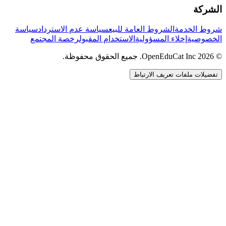
الشركة
شروط الخدمة
الشروط العامة للبيع
سياسة عدم الاسترداد
سياسة
الخصوصية
إخلاء المسؤولية
الاستخدام المقبول
رخصة المجتمع
© 2026 OpenEduCat Inc. جميع الحقوق محفوظة.
تفضيلات ملفات تعريف الارتباط
اتصال سريع
صوت · أخبرنا باحتياجاتك
WhatsApp
راسلنا مباشرة
الدردشة المباشرة
تحدث مع فريقنا