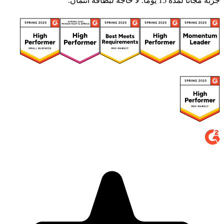
جرّبه مجانًا لمدة 15 يومًا. لا حاجة لبطاقة ائتمان.