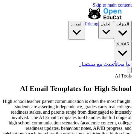
Skip to main content
Pricing
الميزات
الحلول
الموارد
🇸🇦
AR
ابدأ مجاناً
تحدث مع مستشار
AI Tools
AI Email Templates for
High School
High school teacher-parent communication is often the most fraught:
students are asserting independence, grades carry real college-
readiness stakes, and parents range from disengaged to intensely
involved. The AI Email Templates tool handles the full range of
high school communication scenarios (academic concern, college
readiness updates, behaviour notes, AP/IB progress, and
celebrations) each tuned for the professional register that high school