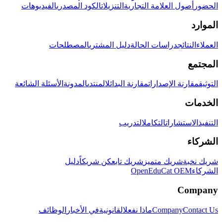
الحضور
أصول العلامة التجارية
التنزيلات
الكود المصدري
الفيديوهات
الموارد
العملاء
النتائج
دراسات الحالة
دليل المشتري
المصطلحات
المجتمع
التوثيق
مقارنة الإصدارات
مقارنة البدائل
المنتدى
المدونة
الأسئلة الشائعة
الخدمات
التنفيذ
الاستشارات
التكامل
التدريب
الشركاء
شريك نخبة
شريك متميز
شريك تابع
كن شريكاً
دليل
الشركاء
OpenEduCat OEM
Company
Contact Us
Company
ماذا نفعل
القانونية
في الأخبار
الوظائف