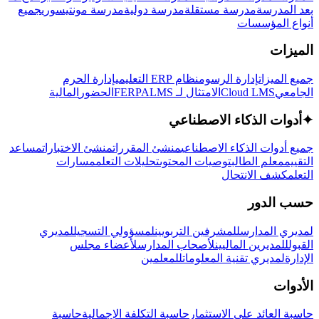
بعد المدرسة
مدرسة مستقلة
مدرسة دولية
مدرسة مونتيسوري
جميع
أنواع المؤسسات
الميزات
جميع الميزات
إدارة الرسوم
نظام ERP التعليمي
إدارة الحرم
الجامعي
Cloud LMS
الامتثال لـ FERPA
LMS
الحضور
المالية
✦
أدوات الذكاء الاصطناعي
جميع أدوات الذكاء الاصطناعي
منشئ المقررات
منشئ الاختبارات
مساعد
التقييم
معلم الطالب
توصيات المحتوى
تحليلات التعلم
مسارات
التعلم
كشف الانتحال
حسب الدور
لمديري المدارس
للمشرفين التربويين
لمسؤولي التسجيل
لمديري
القبول
للمديرين الماليين
لأصحاب المدارس
لأعضاء مجلس
الإدارة
لمديري تقنية المعلومات
للمعلمين
الأدوات
حاسبة العائد على الاستثمار
حاسبة التكلفة الإجمالية
حاسبة