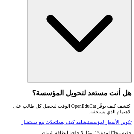
هل أنت مستعد لتحويل المؤسسة؟
اكتشف كيف يوفّر OpenEduCat الوقت ليحصل كل طالب على
الاهتمام الذي يستحقه.
تكوين الأسعار لمؤسستي
شاهد كيف يعمل
تحدّث مع مستشار
جرّبه مجانًا لمدة 15 يومًا. لا حاجة لبطاقة ائتمان.