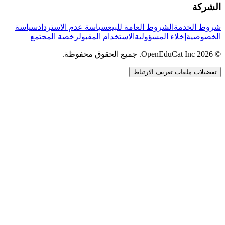
الشركة
شروط الخدمة
الشروط العامة للبيع
سياسة عدم الاسترداد
سياسة
الخصوصية
إخلاء المسؤولية
الاستخدام المقبول
رخصة المجتمع
© 2026 OpenEduCat Inc. جميع الحقوق محفوظة.
تفضيلات ملفات تعريف الارتباط
اتصال سريع
صوت · أخبرنا باحتياجاتك
WhatsApp
راسلنا مباشرة
الدردشة المباشرة
تحدث مع فريقنا