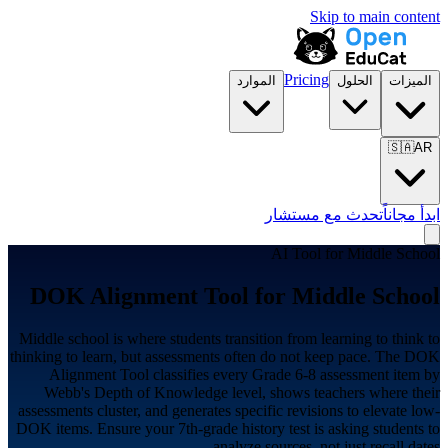
Skip to main content
Pricing
الميزات
الحلول
الموارد
🇸🇦
AR
ابدأ مجاناً
تحدث مع مستشار
AI Tool for
Middle School
DOK Alignment Tool for
Middle School
Middle school is where students transition from learning to think to
thinking to learn, but assessments often do not keep pace. The DOK
Alignment Tool classifies every Grade 6-8 assessment item by
Webb's Depth of Knowledge level, shows teachers where their
assessments cluster, and generates specific revisions to elevate low-
DOK items. Ensure your 7th-grade history test is asking students to
analyze sources, not just recall dates.