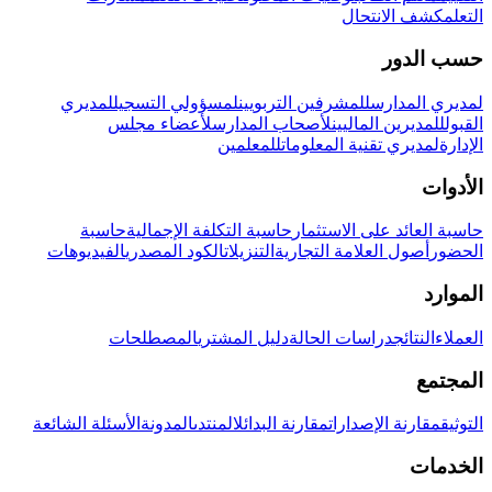
التعلم
كشف الانتحال
حسب الدور
لمديري المدارس
للمشرفين التربويين
لمسؤولي التسجيل
لمديري
القبول
للمديرين الماليين
لأصحاب المدارس
لأعضاء مجلس
الإدارة
لمديري تقنية المعلومات
للمعلمين
الأدوات
حاسبة العائد على الاستثمار
حاسبة التكلفة الإجمالية
حاسبة
الحضور
أصول العلامة التجارية
التنزيلات
الكود المصدري
الفيديوهات
الموارد
العملاء
النتائج
دراسات الحالة
دليل المشتري
المصطلحات
المجتمع
التوثيق
مقارنة الإصدارات
مقارنة البدائل
المنتدى
المدونة
الأسئلة الشائعة
الخدمات