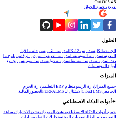
4.5 Out Of 5
عرض جميع الجوائز
الحلول
الجامعة
الكلية
مدارس K-12
المدرسة الثانوية
مرحلة ما قبل
المدرسة
مدرسة الموسيقى
المدرسة الصيفية
استوديو الرقص
برنامج ما
بعد المدرسة
مدرسة مستقلة
مدرسة دولية
مدرسة مونتيسوري
جميع
أنواع المؤسسات
الميزات
جميع الميزات
إدارة الرسوم
نظام ERP التعليمي
إدارة الحرم
الجامعي
Cloud LMS
الامتثال لـ FERPA
LMS
الحضور
المالية
✦
أدوات الذكاء الاصطناعي
جميع أدوات الذكاء الاصطناعي
منشئ المقررات
منشئ الاختبارات
مساعد
التقييم
معلم الطالب
توصيات المحتوى
تحليلات التعلم
مسارات