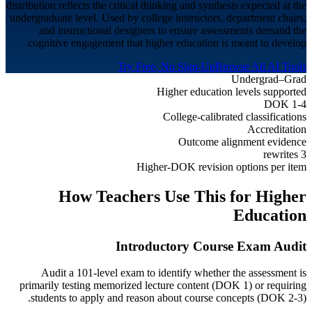
distribution reflects the critical thinking and synthesis expected at the
undergraduate level. Used by college instructors, department chairs,
and instructional designers to ensure assessments demand the
cognitive engagement that higher education is meant to develop.
Try Free, No Sign-Up
Browse All AI Tools
Undergrad–Grad
Higher education levels supported
DOK 1-4
College-calibrated classifications
Accreditation
Outcome alignment evidence
3 rewrites
Higher-DOK revision options per item
How Teachers Use This for
Higher
Education
Introductory Course Exam Audit
Audit a 101-level exam to identify whether the assessment is
primarily testing memorized lecture content (DOK 1) or requiring
students to apply and reason about course concepts (DOK 2-3).