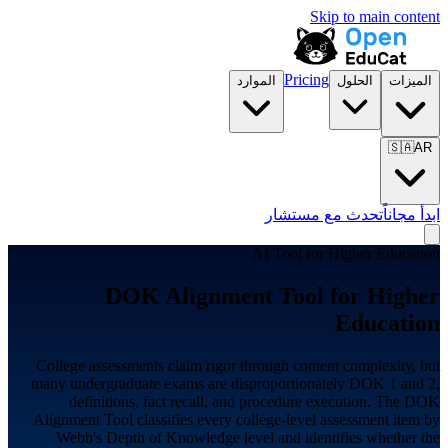
Skip to main content
Pricing
الميزات
الحلول
الموارد
🇸🇦
AR
ابدأ مجاناً
تحدث مع مستشار
AI Tool for
Higher Education
DOK Alignment Tool for
Higher
Education
College assessments claim rigor through content complexity, but
many undergraduate exams are disproportionately DOK 1 and 2,
definitions, fact recall, and procedure execution. The DOK
Alignment Tool classifies every college-level assessment item by
Webb's Depth of Knowledge level and identifies whether the