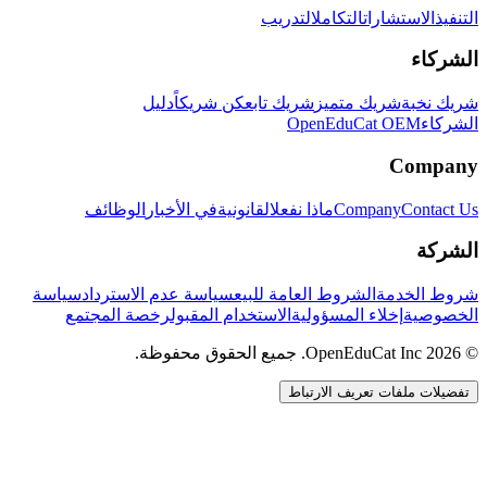
التنفيذ
الاستشارات
التكامل
التدريب
الشركاء
شريك نخبة
شريك متميز
شريك تابع
كن شريكاً
دليل
الشركاء
OpenEduCat OEM
Company
Contact Us
Company
ماذا نفعل
القانونية
في الأخبار
الوظائف
الشركة
شروط الخدمة
الشروط العامة للبيع
سياسة عدم الاسترداد
سياسة
الخصوصية
إخلاء المسؤولية
الاستخدام المقبول
رخصة المجتمع
© 2026 OpenEduCat Inc. جميع الحقوق محفوظة.
تفضيلات ملفات تعريف الارتباط
اتصال سريع