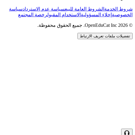
شروط الخدمة
الشروط العامة للبيع
سياسة عدم الاسترداد
سياسة
الخصوصية
إخلاء المسؤولية
الاستخدام المقبول
رخصة المجتمع
© 2026 OpenEduCat Inc. جميع الحقوق محفوظة.
تفضيلات ملفات تعريف الارتباط
اتصال سريع
صوت · أخبرنا باحتياجاتك
WhatsApp
راسلنا مباشرة
الدردشة المباشرة
تحدث مع فريقنا