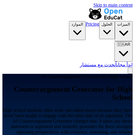
Skip to main content
Pricing
الميزات
الحلول
الموارد
🇸🇦
AR
ابدأ مجاناً
تحدث مع مستشار
AI Counterargument Generator for
High School
Counterargument Generator for
High
School
High school students often write one-sided essays because they have
never been taught to engage with the other side of an argument. The
AI Counterargument Generator changes that. It takes any thesis
statement or argument and instantly generates the three strongest
opposing perspectives, with evidence, reasoning, and rebuttal