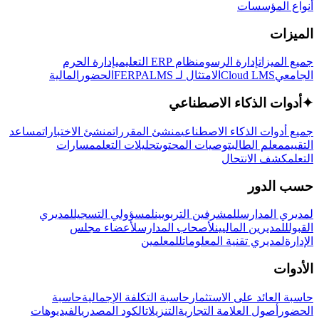
أنواع المؤسسات
الميزات
جميع الميزات
إدارة الرسوم
نظام ERP التعليمي
إدارة الحرم
الجامعي
Cloud LMS
الامتثال لـ FERPA
LMS
الحضور
المالية
✦
أدوات الذكاء الاصطناعي
جميع أدوات الذكاء الاصطناعي
منشئ المقررات
منشئ الاختبارات
مساعد
التقييم
معلم الطالب
توصيات المحتوى
تحليلات التعلم
مسارات
التعلم
كشف الانتحال
حسب الدور
لمديري المدارس
للمشرفين التربويين
لمسؤولي التسجيل
لمديري
القبول
للمديرين الماليين
لأصحاب المدارس
لأعضاء مجلس
الإدارة
لمديري تقنية المعلومات
للمعلمين
الأدوات
حاسبة العائد على الاستثمار
حاسبة التكلفة الإجمالية
حاسبة
الحضور
أصول العلامة التجارية
التنزيلات
الكود المصدري
الفيديوهات