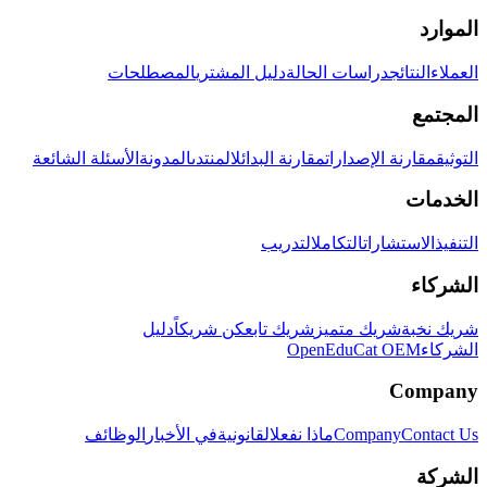
الموارد
العملاء
النتائج
دراسات الحالة
دليل المشتري
المصطلحات
المجتمع
التوثيق
مقارنة الإصدارات
مقارنة البدائل
المنتدى
المدونة
الأسئلة الشائعة
الخدمات
التنفيذ
الاستشارات
التكامل
التدريب
الشركاء
شريك نخبة
شريك متميز
شريك تابع
كن شريكاً
دليل
الشركاء
OpenEduCat OEM
Company
Contact Us
Company
ماذا نفعل
القانونية
في الأخبار
الوظائف
الشركة