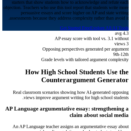
starters that show students how to acknowledge and refute each
objection. Teachers who use this tool report that students write more
persuasive essays and score higher on AP and state writing
assessments because they address complexity rather than avoid it.
Get Started Free
Explore All AI Tools
4.3 avg
AP essay score with tool vs. 3.1 without
3 views
Opposing perspectives generated per argument
9th-12th
Grade levels with tailored argument complexity
How
High School
Students Use the
Counterargument Generator
Real classroom scenarios showing how AI-generated opposing
.
views improve argument writing for
high school students
AP Language argumentative essay: strengthening a
claim about social media
An AP Language teacher assigns an argumentative essay about