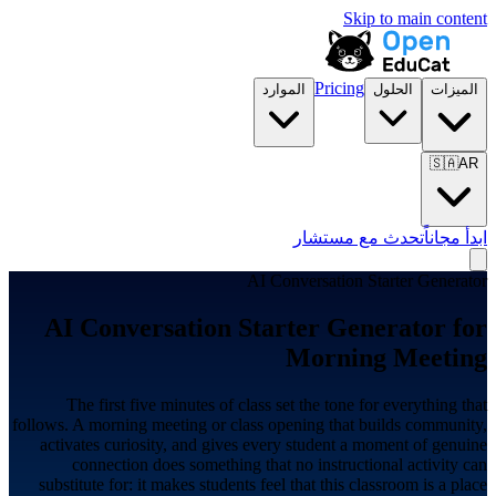
Skip to main content
Pricing
الميزات
الحلول
الموارد
🇸🇦
AR
ابدأ مجاناً
تحدث مع مستشار
AI Conversation Starter Generator
AI Conversation Starter Generator for
Morning Meeting
The first five minutes of class set the tone for everything that
follows. A morning meeting or class opening that builds community,
activates curiosity, and gives every student a moment of genuine
connection does something that no instructional activity can
substitute for: it makes students feel that this classroom is a place