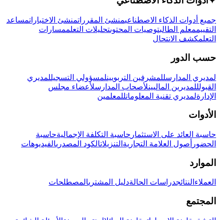
✦
أدوات الذكاء الاصطناعي
جميع أدوات الذكاء الاصطناعي
منشئ المقررات
منشئ الاختبارات
مساعد
التقييم
معلم الطالب
توصيات المحتوى
تحليلات التعلم
مسارات
التعلم
كشف الانتحال
حسب الدور
لمديري المدارس
للمشرفين التربويين
لمسؤولي التسجيل
لمديري
القبول
للمديرين الماليين
لأصحاب المدارس
لأعضاء مجلس
الإدارة
لمديري تقنية المعلومات
للمعلمين
الأدوات
حاسبة العائد على الاستثمار
حاسبة التكلفة الإجمالية
حاسبة
الحضور
أصول العلامة التجارية
التنزيلات
الكود المصدري
الفيديوهات
الموارد
العملاء
النتائج
دراسات الحالة
دليل المشتري
المصطلحات
المجتمع