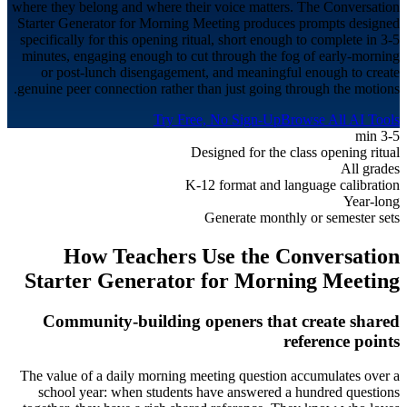
where they belong and where their voice matters. The Conversation
Starter Generator for Morning Meeting produces prompts designed
specifically for this opening ritual, short enough to complete in 3-5
minutes, engaging enough to cut through the fog of early-morning
or post-lunch disengagement, and meaningful enough to create
genuine peer connection rather than just going through the motions.
Try Free, No Sign-Up
Browse All AI Tools
3-5 min
Designed for the class opening ritual
All grades
K-12 format and language calibration
Year-long
Generate monthly or semester sets
How Teachers Use the Conversation
Starter Generator for
Morning Meeting
Community-building openers that create shared
reference points
The value of a daily morning meeting question accumulates over a
school year: when students have answered a hundred questions