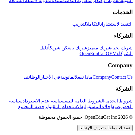
التوثيق
مقارنة الإصدارات
مقارنة البدائل
المنتدى
المدونة
الأسئلة الشائعة
الخدمات
التنفيذ
الاستشارات
التكامل
التدريب
الشركاء
شريك نخبة
شريك متميز
شريك تابع
كن شريكاً
دليل
الشركاء
OpenEduCat OEM
Company
Contact Us
Company
ماذا نفعل
القانونية
في الأخبار
الوظائف
الشركة
شروط الخدمة
الشروط العامة للبيع
سياسة عدم الاسترداد
سياسة
الخصوصية
إخلاء المسؤولية
الاستخدام المقبول
رخصة المجتمع
© 2026 OpenEduCat Inc. جميع الحقوق محفوظة.
تفضيلات ملفات تعريف الارتباط