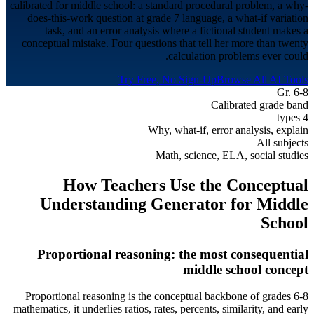
calibrated for middle school: a standard procedural problem, a why-
does-this-work question at grade 7 language, a what-if variation
task, and an error analysis where a fictional student makes a
conceptual mistake. Four questions that tell her more than twenty
calculation problems ever could.
Try Free, No Sign-Up
Browse All AI Tools
Gr. 6-8
Calibrated grade band
4 types
Why, what-if, error analysis, explain
All subjects
Math, science, ELA, social studies
How Teachers Use the Conceptual
Understanding Generator for
Middle
School
Proportional reasoning: the most consequential
middle school concept
Proportional reasoning is the conceptual backbone of grades 6-8
mathematics, it underlies ratios, rates, percents, similarity, and early