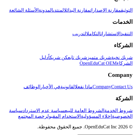
التوثيق
مقارنة الإصدارات
مقارنة البدائل
المنتدى
المدونة
الأسئلة الشائعة
الخدمات
التنفيذ
الاستشارات
التكامل
التدريب
الشركاء
شريك نخبة
شريك متميز
شريك تابع
كن شريكاً
دليل
الشركاء
OpenEduCat OEM
Company
Contact Us
Company
ماذا نفعل
القانونية
في الأخبار
الوظائف
الشركة
شروط الخدمة
الشروط العامة للبيع
سياسة عدم الاسترداد
سياسة
الخصوصية
إخلاء المسؤولية
الاستخدام المقبول
رخصة المجتمع
© 2026 OpenEduCat Inc. جميع الحقوق محفوظة.