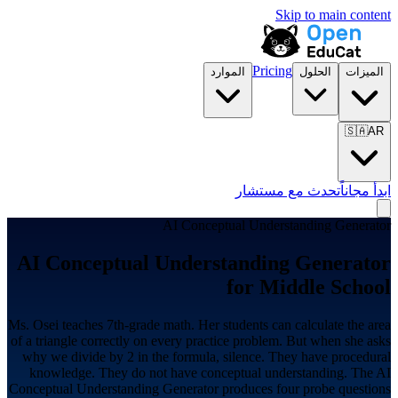
Skip to main content
Pricing
الميزات
الحلول
الموارد
🇸🇦
AR
ابدأ مجاناً
تحدث مع مستشار
AI Conceptual Understanding Generator
AI Conceptual Understanding Generator
for
Middle School
Ms. Osei teaches 7th-grade math. Her students can calculate the area
of a triangle correctly on every practice problem. But when she asks
why we divide by 2 in the formula, silence. They have procedural
knowledge. They do not have conceptual understanding. The AI
Conceptual Understanding Generator produces four probe questions