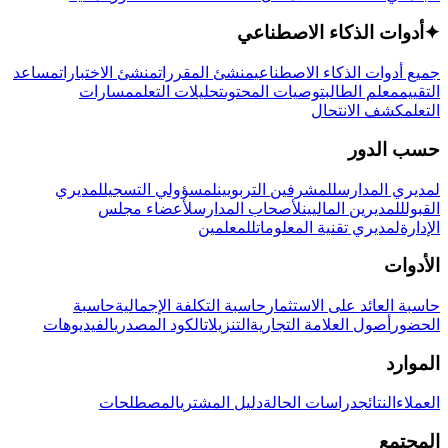
✦
أدوات الذكاء الاصطناعي
جميع أدوات الذكاء الاصطناعي
منشئ المقررات
منشئ الاختبارات
مساعد
التقييم
معلم الطالب
توصيات المحتوى
تحليلات التعلم
مسارات
التعلم
كشف الانتحال
حسب الدور
لمديري المدارس
للمشرفين التربويين
لمسؤولي التسجيل
لمديري
القبول
للمديرين الماليين
لأصحاب المدارس
لأعضاء مجلس
الإدارة
لمديري تقنية المعلومات
للمعلمين
الأدوات
حاسبة العائد على الاستثمار
حاسبة التكلفة الإجمالية
حاسبة
الحضور
أصول العلامة التجارية
التنزيلات
الكود المصدري
الفيديوهات
الموارد
العملاء
النتائج
دراسات الحالة
دليل المشتري
المصطلحات
المجتمع