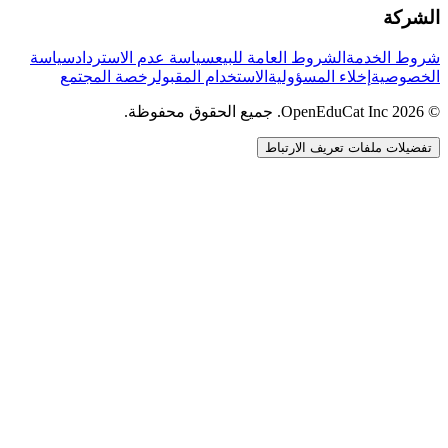
الشركة
شروط الخدمة
الشروط العامة للبيع
سياسة عدم الاسترداد
سياسة
الخصوصية
إخلاء المسؤولية
الاستخدام المقبول
رخصة المجتمع
© 2026 OpenEduCat Inc. جميع الحقوق محفوظة.
تفضيلات ملفات تعريف الارتباط
اتصال سريع
صوت · أخبرنا باحتياجاتك
WhatsApp
راسلنا مباشرة
الدردشة المباشرة
تحدث مع فريقنا