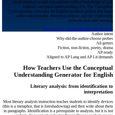
literal sentence would conceal) has surface knowledge of craft
without conceptual understanding of it. The Conceptual
Understanding Generator for English produces probes that target
author intentionality, rhetorical purpose, and the relationship
between form and meaning.
Try Free, No Sign-Up
Browse All AI Tools
Author intent
Why-did-the-author-choose probes
All genres
Fiction, non-fiction, poetry, drama
AP-ready
Aligned to AP Lang and AP Lit demands
How Teachers Use the Conceptual
Understanding Generator for
English
Literary analysis: from identification to
interpretation
Most literary analysis instruction teaches students to identify devices
(this is a metaphor, that is foreshadowing) and then write about them
in paragraphs. Identification is a prerequisite to analysis, but it is not