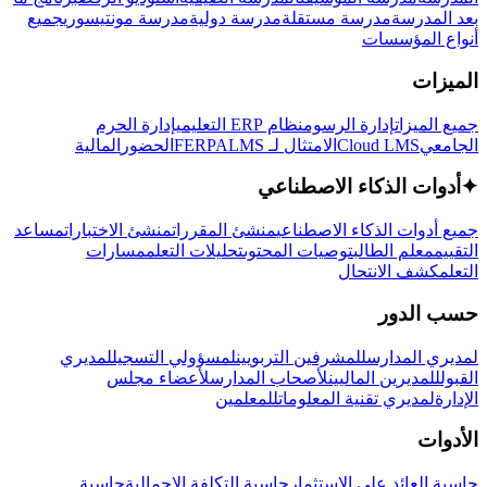
بعد المدرسة
مدرسة مستقلة
مدرسة دولية
مدرسة مونتيسوري
جميع
أنواع المؤسسات
الميزات
جميع الميزات
إدارة الرسوم
نظام ERP التعليمي
إدارة الحرم
الجامعي
Cloud LMS
الامتثال لـ FERPA
LMS
الحضور
المالية
✦
أدوات الذكاء الاصطناعي
جميع أدوات الذكاء الاصطناعي
منشئ المقررات
منشئ الاختبارات
مساعد
التقييم
معلم الطالب
توصيات المحتوى
تحليلات التعلم
مسارات
التعلم
كشف الانتحال
حسب الدور
لمديري المدارس
للمشرفين التربويين
لمسؤولي التسجيل
لمديري
القبول
للمديرين الماليين
لأصحاب المدارس
لأعضاء مجلس
الإدارة
لمديري تقنية المعلومات
للمعلمين
الأدوات
حاسبة العائد على الاستثمار
حاسبة التكلفة الإجمالية
حاسبة