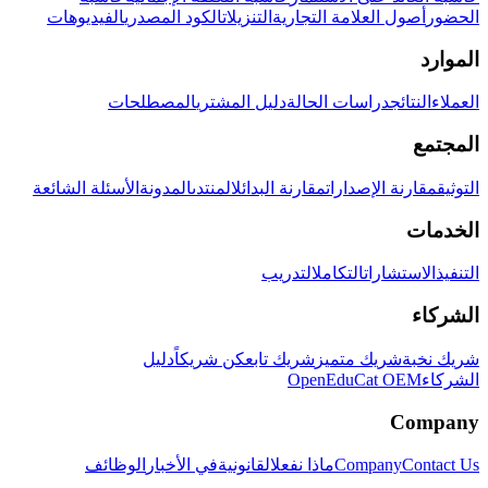
الحضور
أصول العلامة التجارية
التنزيلات
الكود المصدري
الفيديوهات
الموارد
العملاء
النتائج
دراسات الحالة
دليل المشتري
المصطلحات
المجتمع
التوثيق
مقارنة الإصدارات
مقارنة البدائل
المنتدى
المدونة
الأسئلة الشائعة
الخدمات
التنفيذ
الاستشارات
التكامل
التدريب
الشركاء
شريك نخبة
شريك متميز
شريك تابع
كن شريكاً
دليل
الشركاء
OpenEduCat OEM
Company
Contact Us
Company
ماذا نفعل
القانونية
في الأخبار
الوظائف