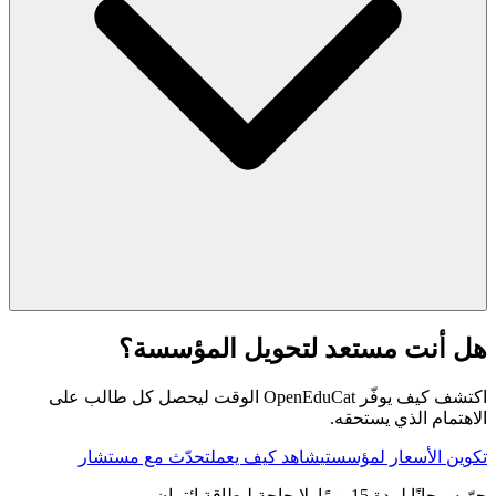
هل أنت مستعد لتحويل المؤسسة؟
اكتشف كيف يوفّر OpenEduCat الوقت ليحصل كل طالب على
الاهتمام الذي يستحقه.
تكوين الأسعار لمؤسستي
شاهد كيف يعمل
تحدّث مع مستشار
جرّبه مجانًا لمدة 15 يومًا. لا حاجة لبطاقة ائتمان.