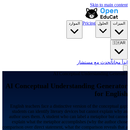
Skip to main content
Pricing
الميزات
الحلول
الموارد
🇸🇦
AR
ابدأ مجاناً
تحدث مع مستشار
AI Conceptual Understanding Generator
AI Conceptual Understanding Generator
for
English
English teachers face a distinctive version of the conceptual gap:
students can identify literary devices but cannot explain why an
author uses them. A student who can label a metaphor but cannot
explain what the metaphor accomplishes (why the author chose
comparison over direct statement, what the comparison reveals that a