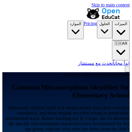
Skip to main content
Pricing
الميزات
الحلول
الموارد
🇸🇦
AR
ابدأ مجاناً
تحدث مع مستشار
Common Misconceptions Identifier
Common Misconceptions Identifier for
Elementary School
Elementary students build rich mental models from their everyday
experience, and those models are often wrong in predictable,
documented ways. Before teaching any K-5 topic, the AI identifies
the specific misconceptions researchers have documented for that
age group, explains why each one forms from the child's