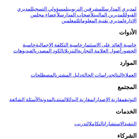
لمديري المدارس
للمشرفين التربويين
لمسؤولي التسجيل
لمديري
القبول
للمديرين الماليين
لأصحاب المدارس
لأعضاء مجلس
الإدارة
لمديري تقنية المعلومات
للمعلمين
الأدوات
حاسبة العائد على الاستثمار
حاسبة التكلفة الإجمالية
حاسبة
الحضور
أصول العلامة التجارية
التنزيلات
الكود المصدري
الفيديوهات
الموارد
العملاء
النتائج
دراسات الحالة
دليل المشتري
المصطلحات
المجتمع
التوثيق
مقارنة الإصدارات
مقارنة البدائل
المنتدى
المدونة
الأسئلة الشائعة
الخدمات
التنفيذ
الاستشارات
التكامل
التدريب
الشركاء