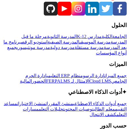
الحلول
الجامعة
الكلية
مدارس K-12
المدرسة الثانوية
مرحلة ما قبل
المدرسة
مدرسة الموسيقى
المدرسة الصيفية
استوديو الرقص
برنامج ما
بعد المدرسة
مدرسة مستقلة
مدرسة دولية
مدرسة مونتيسوري
جميع
أنواع المؤسسات
الميزات
جميع الميزات
إدارة الرسوم
نظام ERP التعليمي
إدارة الحرم
الجامعي
Cloud LMS
الامتثال لـ FERPA
LMS
الحضور
المالية
✦
أدوات الذكاء الاصطناعي
جميع أدوات الذكاء الاصطناعي
منشئ المقررات
منشئ الاختبارات
مساعد
التقييم
معلم الطالب
توصيات المحتوى
تحليلات التعلم
مسارات
التعلم
كشف الانتحال
حسب الدور