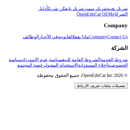
شريك نخبة
شريك متميز
شريك تابع
كن شريكاً
دليل
الشركاء
OpenEduCat OEM
Company
Contact Us
Company
ماذا نفعل
القانونية
في الأخبار
الوظائف
الشركة
شروط الخدمة
الشروط العامة للبيع
سياسة عدم الاسترداد
سياسة
الخصوصية
إخلاء المسؤولية
الاستخدام المقبول
رخصة المجتمع
© 2026 OpenEduCat Inc. جميع الحقوق محفوظة.
تفضيلات ملفات تعريف الارتباط
اتصال سريع
صوت · أخبرنا باحتياجاتك