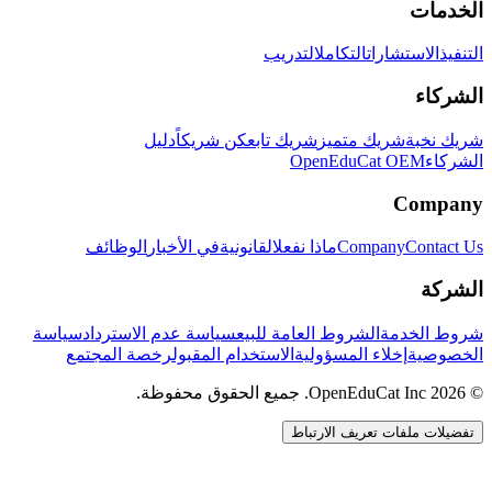
الخدمات
التنفيذ
الاستشارات
التكامل
التدريب
الشركاء
شريك نخبة
شريك متميز
شريك تابع
كن شريكاً
دليل
الشركاء
OpenEduCat OEM
Company
Contact Us
Company
ماذا نفعل
القانونية
في الأخبار
الوظائف
الشركة
شروط الخدمة
الشروط العامة للبيع
سياسة عدم الاسترداد
سياسة
الخصوصية
إخلاء المسؤولية
الاستخدام المقبول
رخصة المجتمع
© 2026 OpenEduCat Inc. جميع الحقوق محفوظة.
تفضيلات ملفات تعريف الارتباط