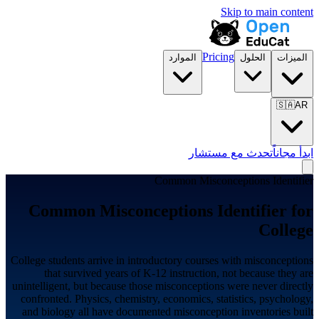
Skip to main content
Pricing
الميزات
الحلول
الموارد
🇸🇦
AR
ابدأ مجاناً
تحدث مع مستشار
Common Misconceptions Identifier
Common Misconceptions Identifier for
College
College students arrive in introductory courses with misconceptions
that survived years of K-12 instruction, not because they are
unintelligent, but because those misconceptions were never directly
confronted. Physics, chemistry, economics, statistics, psychology,
and biology all have documented misconception inventories built