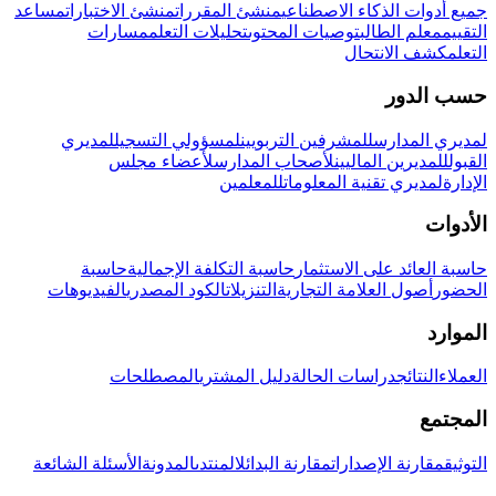
جميع أدوات الذكاء الاصطناعي
منشئ المقررات
منشئ الاختبارات
مساعد
التقييم
معلم الطالب
توصيات المحتوى
تحليلات التعلم
مسارات
التعلم
كشف الانتحال
حسب الدور
لمديري المدارس
للمشرفين التربويين
لمسؤولي التسجيل
لمديري
القبول
للمديرين الماليين
لأصحاب المدارس
لأعضاء مجلس
الإدارة
لمديري تقنية المعلومات
للمعلمين
الأدوات
حاسبة العائد على الاستثمار
حاسبة التكلفة الإجمالية
حاسبة
الحضور
أصول العلامة التجارية
التنزيلات
الكود المصدري
الفيديوهات
الموارد
العملاء
النتائج
دراسات الحالة
دليل المشتري
المصطلحات
المجتمع
التوثيق
مقارنة الإصدارات
مقارنة البدائل
المنتدى
المدونة
الأسئلة الشائعة