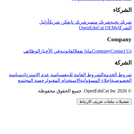
الشركاء
شريك نخبة
شريك متميز
شريك تابع
كن شريكاً
دليل
الشركاء
OpenEduCat OEM
Company
Contact Us
Company
ماذا نفعل
القانونية
في الأخبار
الوظائف
الشركة
شروط الخدمة
الشروط العامة للبيع
سياسة عدم الاسترداد
سياسة
الخصوصية
إخلاء المسؤولية
الاستخدام المقبول
رخصة المجتمع
© 2026 OpenEduCat Inc. جميع الحقوق محفوظة.
تفضيلات ملفات تعريف الارتباط
اتصال سريع
صوت · أخبرنا باحتياجاتك