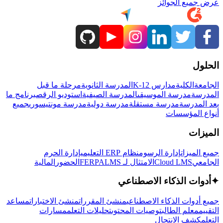
عرض جميع الجوائز
الحلول
الجامعة
الكلية
مدارس K-12
المدرسة الثانوية
مرحلة ما قبل
المدرسة
مدرسة الموسيقى
المدرسة الصيفية
استوديو الرقص
برنامج ما
بعد المدرسة
مدرسة مستقلة
مدرسة دولية
مدرسة مونتيسوري
جميع
أنواع المؤسسات
الميزات
جميع الميزات
إدارة الرسوم
نظام ERP التعليمي
إدارة الحرم
الجامعي
Cloud LMS
الامتثال لـ FERPA
LMS
الحضور
المالية
✦
أدوات الذكاء الاصطناعي
جميع أدوات الذكاء الاصطناعي
منشئ المقررات
منشئ الاختبارات
مساعد
التقييم
معلم الطالب
توصيات المحتوى
تحليلات التعلم
مسارات
التعلم
كشف الانتحال