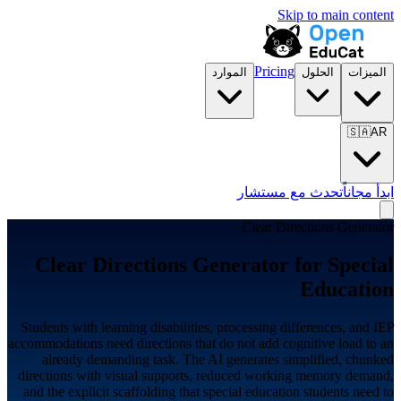
Skip to main content
Pricing
الميزات
الحلول
الموارد
🇸🇦
AR
ابدأ مجاناً
تحدث مع مستشار
Clear Directions Generator
Clear Directions Generator for
Special
Education
Students with learning disabilities, processing differences, and IEP
accommodations need directions that do not add cognitive load to an
already demanding task. The AI generates simplified, chunked
directions with visual supports, reduced working memory demand,
and the explicit scaffolding that special education students need to