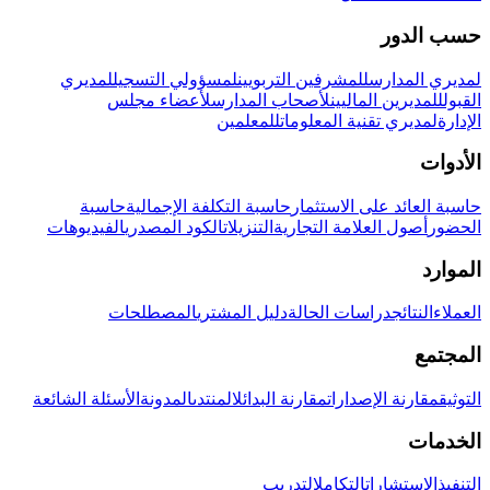
حسب الدور
لمديري المدارس
للمشرفين التربويين
لمسؤولي التسجيل
لمديري
القبول
للمديرين الماليين
لأصحاب المدارس
لأعضاء مجلس
الإدارة
لمديري تقنية المعلومات
للمعلمين
الأدوات
حاسبة العائد على الاستثمار
حاسبة التكلفة الإجمالية
حاسبة
الحضور
أصول العلامة التجارية
التنزيلات
الكود المصدري
الفيديوهات
الموارد
العملاء
النتائج
دراسات الحالة
دليل المشتري
المصطلحات
المجتمع
التوثيق
مقارنة الإصدارات
مقارنة البدائل
المنتدى
المدونة
الأسئلة الشائعة
الخدمات
التنفيذ
الاستشارات
التكامل
التدريب