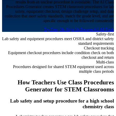
results from an unclear procedure is avoidable. The AI Class
Procedures Generator creates STEM classroom procedures for lab
safety, equipment checkout, design challenge setup, and data
collection that meet safety standards, match the grade level, and are
specific enough to be followed consistently.
Try Free, No Sign-Up
Browse All AI Tools
Safety-first
Lab safety and equipment procedures meet OSHA and district safety
standard requirements
Checkout tracking
Equipment checkout procedures include condition check on both
checkout and return
Multi-class
Procedures designed for shared STEM equipment used across
multiple class periods
How Teachers Use Class Procedures
Generator for
STEM Classrooms
Lab safety and setup procedure for a high school
chemistry class