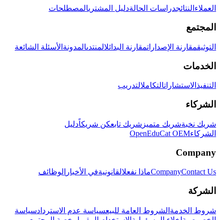
العملاء
النتائج
دراسات الحالة
دليل المشتري
المصطلحات
المجتمع
التوثيق
مقارنة الإصدارات
مقارنة البدائل
المنتدى
المدونة
الأسئلة الشائعة
الخدمات
التنفيذ
الاستشارات
التكامل
التدريب
الشركاء
شريك نخبة
شريك متميز
شريك تابع
كن شريكاً
دليل
الشركاء
OpenEduCat OEM
Company
Contact Us
Company
ماذا نفعل
القانونية
في الأخبار
الوظائف
الشركة
شروط الخدمة
الشروط العامة للبيع
سياسة عدم الاسترداد
سياسة
الخصوصية
إخلاء المسؤولية
الاستخدام المقبول
رخصة المجتمع