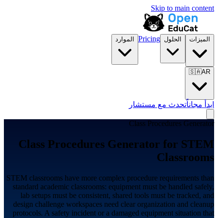
Skip to main content
Pricing
الميزات
الحلول
الموارد
🇸🇦
AR
ابدأ مجاناً
تحدث مع مستشار
Class Procedures Generator
Class Procedures Generator for
STEM
Classrooms
STEM classrooms have more complex procedure requirements than
standard academic classrooms: equipment must be handled safely,
lab setups must be consistent, shared tools must be tracked, and
design challenge workspaces need clear organization and cleanup
protocols. A safety incident or a damaged equipment situation that