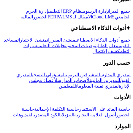
جميع الميزات
إدارة الرسوم
نظام ERP التعليمي
إدارة الحرم
الجامعي
Cloud LMS
الامتثال لـ FERPA
LMS
الحضور
المالية
✦
أدوات الذكاء الاصطناعي
جميع أدوات الذكاء الاصطناعي
منشئ المقررات
منشئ الاختبارات
مساعد
التقييم
معلم الطالب
توصيات المحتوى
تحليلات التعلم
مسارات
التعلم
كشف الانتحال
حسب الدور
لمديري المدارس
للمشرفين التربويين
لمسؤولي التسجيل
لمديري
القبول
للمديرين الماليين
لأصحاب المدارس
لأعضاء مجلس
الإدارة
لمديري تقنية المعلومات
للمعلمين
الأدوات
حاسبة العائد على الاستثمار
حاسبة التكلفة الإجمالية
حاسبة
الحضور
أصول العلامة التجارية
التنزيلات
الكود المصدري
الفيديوهات
الموارد